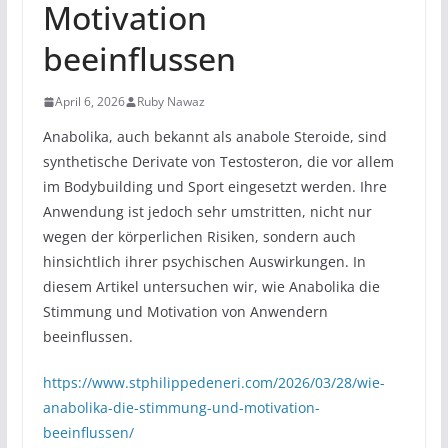
Motivation
beeinflussen
April 6, 2026
Ruby Nawaz
Anabolika, auch bekannt als anabole Steroide, sind
synthetische Derivate von Testosteron, die vor allem
im Bodybuilding und Sport eingesetzt werden. Ihre
Anwendung ist jedoch sehr umstritten, nicht nur
wegen der körperlichen Risiken, sondern auch
hinsichtlich ihrer psychischen Auswirkungen. In
diesem Artikel untersuchen wir, wie Anabolika die
Stimmung und Motivation von Anwendern
beeinflussen.
https://www.stphilippedeneri.com/2026/03/28/wie-
anabolika-die-stimmung-und-motivation-
beeinflussen/