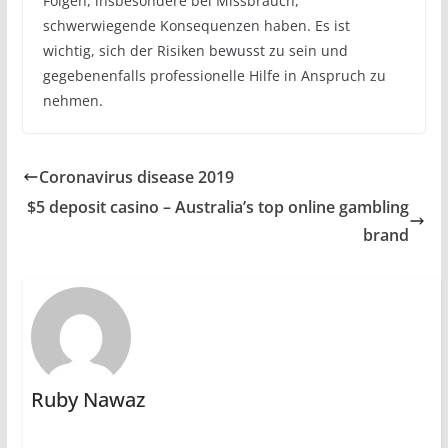
Folgen, insbesondere bei Missbrauch,
schwerwiegende Konsequenzen haben. Es ist
wichtig, sich der Risiken bewusst zu sein und
gegebenenfalls professionelle Hilfe in Anspruch zu
nehmen.
Coronavirus disease 2019
$5 deposit casino – Australia’s top online gambling
brand
Ruby Nawaz